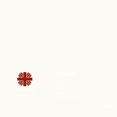
中心開放時間
星期一、三、四
：上午 9:00 － 下午 5
星期二、五
：上午 9:00 － 晚上 8
明愛筲箕灣綜合
星期六
：上午 9:00 － 下午 1:
家庭服務中心
星期日及公眾假期
：休息
© 版權屬明