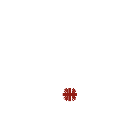
中心開放
星期一、
星期二、
明愛筲箕灣綜合
星期六
家庭服務中心
星期日及