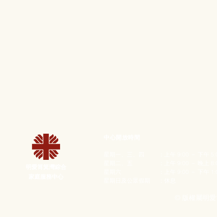
中心開放時間
星期一、三、四
：上午 9:00 － 下午 5
星期二、五
：上午 9:00 － 晚上 8
明愛筲箕灣綜合
星期六
：上午 9:00 － 下午 1:
家庭服務中心
星期日及公眾假期
：休息
© 版權屬明