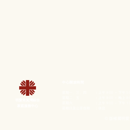
中心開放時間
星期一、三、四
：上午 9:00 － 下午 5
星期二、五
：上午 9:00 － 晚上 8
明愛筲箕灣綜合
星期六
：上午 9:00 － 下午 1:
家庭服務中心
星期日及公眾假期
：休息
© 版權屬明